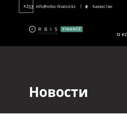
Перейти
KZ
info@orbis-finance.kz
Казахстан
к
содержимому
О К
Новости