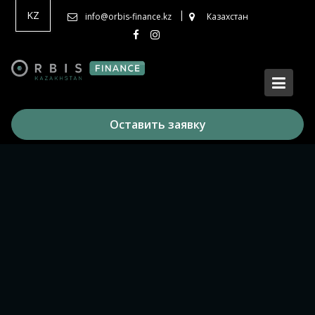
Перейти
KZ
info@orbis-finance.kz
Казахстан
к
содержимому
Оставить заявку