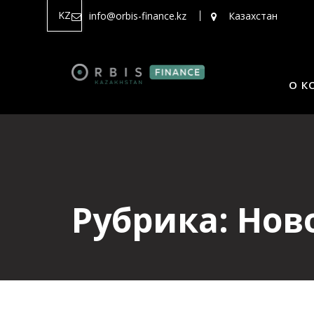
Перейти
KZ
info@orbis-finance.kz
Казахстан
к
содержимому
О К
Рубрика:
Нов