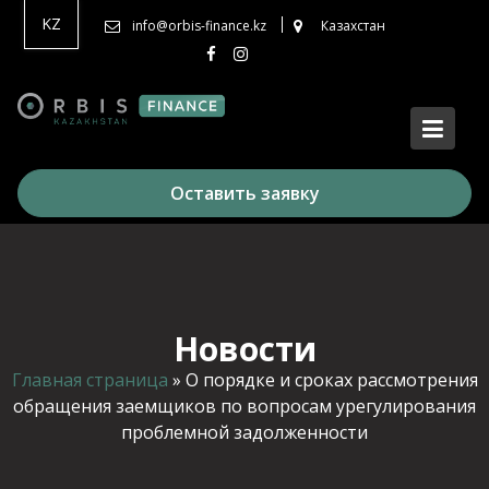
Перейти
KZ
info@orbis-finance.kz
Казахстан
к
содержимому
Оставить заявку
Новости
Главная страница
»
О порядке и сроках рассмотрения
обращения заемщиков по вопросам урегулирования
проблемной задолженности