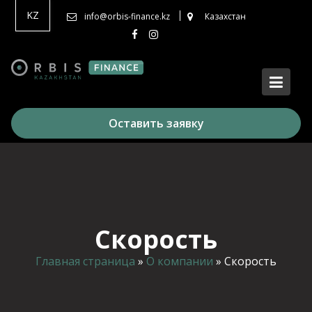
Перейти
KZ
info@orbis-finance.kz
Казахстан
к
содержимому
Оставить заявку
Скорость
Главная страница
»
О компании
»
Скорость