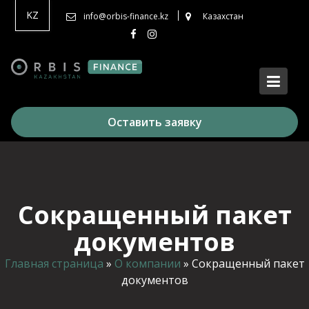
Перейти
KZ
info@orbis-finance.kz
Казахстан
к
содержимому
Оставить заявку
Сокращенный пакет
документов
Главная страница
»
О компании
»
Сокращенный пакет
документов